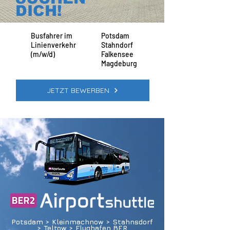
DICH!
Busfahrer im
Potsdam
Linienverkehr
Stahndorf
(m/w/d)
Falkensee
Magdeburg
JETZT BEWERBEN
Potsdam > Kleinmachnow > Stahnsdorf
> Teltow > Flughafen BER